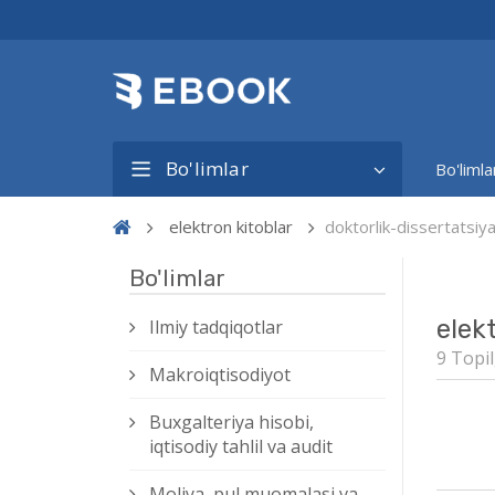
Bo'limlar
Bo'limla
elektron kitoblar
doktorlik-dissertatsi
Bo'limlar
elek
Ilmiy tadqiqotlar
9 Topil
Makroiqtisodiyot
Buxgalteriya hisobi,
iqtisodiy tahlil va audit
Moliya, pul muomalasi va