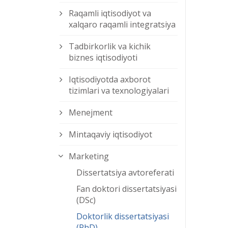
Raqamli iqtisodiyot va
xalqaro raqamli integratsiya
Tadbirkorlik va kichik
biznes iqtisodiyoti
Iqtisodiyotda axborot
tizimlari va texnologiyalari
Menejment
Mintaqaviy iqtisodiyot
Marketing
Dissertatsiya avtoreferati
Fan doktori dissertatsiyasi
(DSc)
Doktorlik dissertatsiyasi
(PhD)