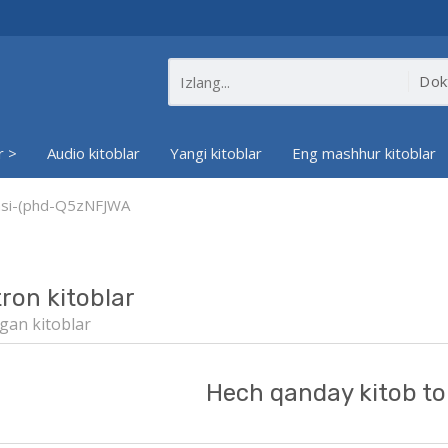
r >
Audio kitoblar
Yangi kitoblar
Eng mashhur kitoblar
yasi-(phd-Q5zNFJWA
tron kitoblar
gan kitoblar
Hech qanday kitob to