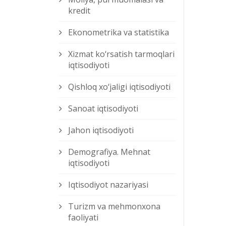
kredit
Ekonometrika va statistika
Xizmat kо‘rsatish tarmoqlari
iqtisodiyoti
Qishloq xо‘jaligi iqtisodiyoti
Sanoat iqtisodiyoti
Jahon iqtisodiyoti
Demografiya. Mehnat
iqtisodiyoti
Iqtisodiyot nazariyasi
Turizm va mehmonxona
faoliyati