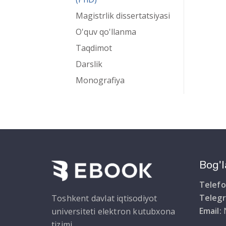
Magistrlik dissertatsiyasi
O'quv qo'llanma
Taqdimot
Darslik
Monografiya
Bog'l
Telefo
Teleg
Toshkent davlat iqtisodiyot
Email:
universiteti elektron kutubxona
tizimi