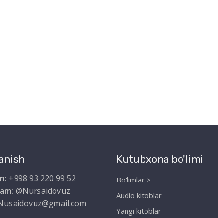
anish
Kutubxona bo'limi
n:
+998 93 220 99 52
Bo'limlar >
ram:
@Nursaidovuz
Audio kitoblar
Nusaidovuz@gmail.com
Yangi kitoblar