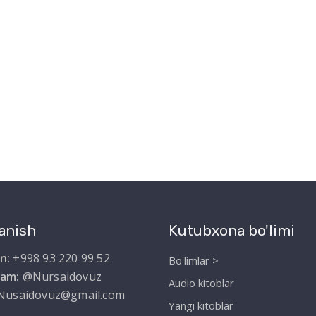
anish
Kutubxona bo'limi
n:
+998 93 220 99 52
Bo'limlar >
ram:
@Nursaidovuz
Audio kitoblar
Nusaidovuz@gmail.com
Yangi kitoblar