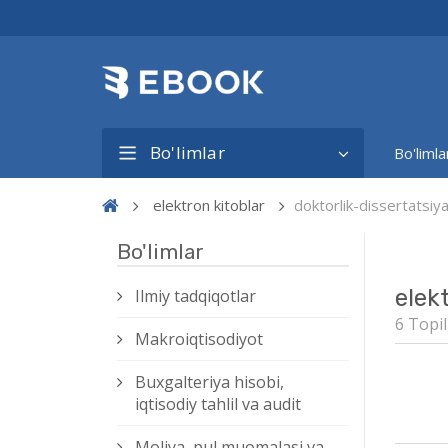
Bo'limlar
Bo'limla
elektron kitoblar
doktorlik-dissertatsi
Bo'limlar
elek
Ilmiy tadqiqotlar
6 Topil
Makroiqtisodiyot
Buxgalteriya hisobi,
iqtisodiy tahlil va audit
Moliya, pul muomalasi va