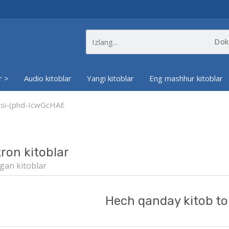
r >
Audio kitoblar
Yangi kitoblar
Eng mashhur kitoblar
yasi-(phd-IcwGcHAE
tron kitoblar
gan kitoblar
Hech qanday kitob to