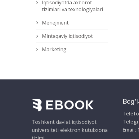
Iqtisodiyotda axborot
tizimlari va texnologiyalari
Menejment
Mintaqaviy iqtisodiyot
Marketing
Bog'l
Telefo
Teleg
Toshkent davlat iqtisodiyot
Email:
universiteti elektron kutubxona
tizimi