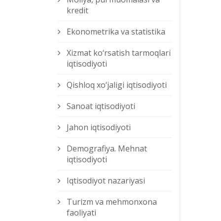
kredit
Ekonometrika va statistika
Xizmat kо‘rsatish tarmoqlari
iqtisodiyoti
Qishloq xо‘jaligi iqtisodiyoti
Sanoat iqtisodiyoti
Jahon iqtisodiyoti
Demografiya. Mehnat
iqtisodiyoti
Iqtisodiyot nazariyasi
Turizm va mehmonxona
faoliyati