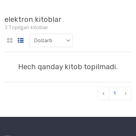
elektron kitoblar
3 Topilgan kitoblar
Hech qanday kitob topilmadi.
‹
1
›