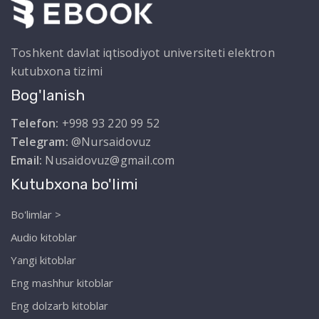
Toshkent davlat iqtisodiyot universiteti elektron
kutubxona tizimi
Bog'lanish
Telefon:
+998 93 220 99 52
Telegram:
@Nursaidovuz
Email:
Nusaidovuz@gmail.com
Kutubxona bo'limi
Bo'limlar >
Audio kitoblar
Yangi kitoblar
Eng mashhur kitoblar
Eng dolzarb kitoblar