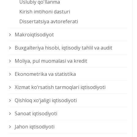
Uslubiy qo'llanma
Kirish imtihoni dasturi
Dissertatsiya avtoreferati
Makroiqtisodiyot
Buxgalteriya hisobi, iqtisodiy tahlil va audit
Moliya, pul muomalasi va kredit
Ekonometrika va statistika
Xizmat kо‘rsatish tarmoqlari iqtisodiyoti
Qishloq xо‘jaligi iqtisodiyoti
Sanoat iqtisodiyoti
Jahon iqtisodiyoti