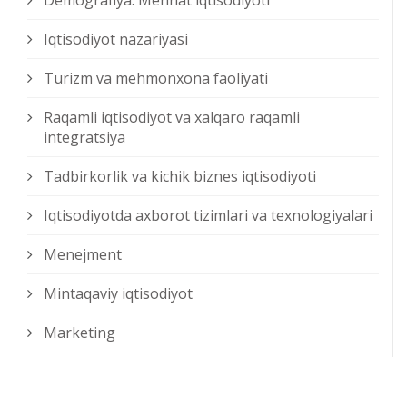
Demografiya. Mehnat iqtisodiyoti
Iqtisodiyot nazariyasi
Turizm va mehmonxona faoliyati
Raqamli iqtisodiyot va xalqaro raqamli
integratsiya
Tadbirkorlik va kichik biznes iqtisodiyoti
Iqtisodiyotda axborot tizimlari va texnologiyalari
Menejment
Mintaqaviy iqtisodiyot
Marketing