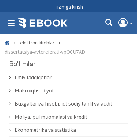
Tizimga kirish
elektron kitoblar
dissertatsiya-avtoreferati-vpO0U7AD
Bo'limlar
Ilmiy tadqiqotlar
Makroiqtisodiyot
Buxgalteriya hisobi, iqtisodiy tahlil va audit
Moliya, pul muomalasi va kredit
Ekonometrika va statistika