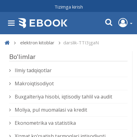
Tizimga kirish
elektron kitoblar
darslik-TTI3jgaN
Bo'limlar
Ilmiy tadqiqotlar
Makroiqtisodiyot
Buxgalteriya hisobi, iqtisodiy tahlil va audit
Moliya, pul muomalasi va kredit
Ekonometrika va statistika
Xizmat kо‘rsatish tarmoqlari iqtisodiyoti