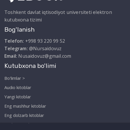
Toshkent davlat iqtisodiyot universiteti elektron
kutubxona tizimi
Bog'lanish
Telefon:
+998 93 220 99 52
Telegram:
@Nursaidovuz
Email:
Nusaidovuz@gmail.com
Kutubxona bo'limi
Bo'limlar >
Audio kitoblar
Yangi kitoblar
Eng mashhur kitoblar
Eng dolzarb kitoblar
Biz haqimizda