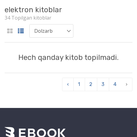
elektron kitoblar
34 Topilgan kitoblar
Hech qanday kitob topilmadi.
‹
1
2
3
4
›