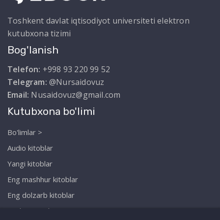
Toshkent davlat iqtisodiyot universiteti elektron
kutubxona tizimi
Bog'lanish
Telefon:
+998 93 220 99 52
Telegram:
@Nursaidovuz
Email:
Nusaidovuz@gmail.com
Kutubxona bo'limi
Bo'limlar >
Audio kitoblar
Yangi kitoblar
Eng mashhur kitoblar
Eng dolzarb kitoblar
Biz haqimizda