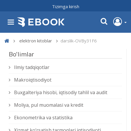
Tizimga kirish
elektron kitoblar
darslik-OVBy31F6
Bo'limlar
Ilmiy tadqiqotlar
Makroiqtisodiyot
Buxgalteriya hisobi, iqtisodiy tahlil va audit
Moliya, pul muomalasi va kredit
Ekonometrika va statistika
Xizmat kо‘rsatish tarmoqlari iqtisodiyoti