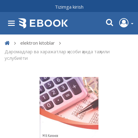
Tizimga kirish
elektron kitoblar
Даромадлар ва харажатлар ҳисоби ҳамда таҳлили
услубиёти