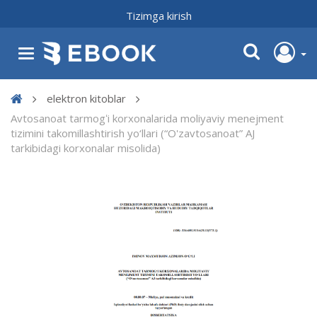
Tizimga kirish
elektron kitoblar
Avtosanoat tarmogʻi korxonalarida moliyaviy menejment
tizimini takomillashtirish yo‘llari (“O'zavtosanoat” AJ
tarkibidagi korxonalar misolida)