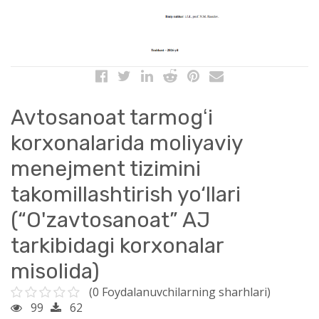
Avtosanoat tarmogʻi
korxonalarida moliyaviy
menejment tizimini
takomillashtirish yo‘llari
(“O'zavtosanoat” AJ
tarkibidagi korxonalar
misolida)
(0 Foydalanuvchilarning sharhlari)
99
62