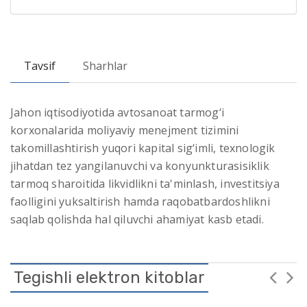
Tavsif
Sharhlar
Jahon iqtisodiyotida avtosanoat tarmog‘i
korxonalarida moliyaviy menejment tizimini
takomillashtirish yuqori kapital sig‘imli, texnologik
jihatdan tez yangilanuvchi va konyunkturasisiklik
tarmoq sharoitida likvidlikni ta'minlash, investitsiya
faolligini yuksaltirish hamda raqobatbardoshlikni
saqlab qolishda hal qiluvchi ahamiyat kasb etadi.
Tegishli elektron kitoblar