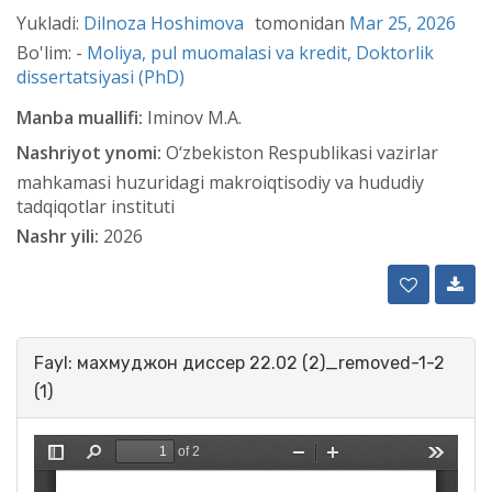
Yukladi:
Dilnoza Hoshimova
tomonidan
Mar 25, 2026
Bo'lim: -
Moliya, pul muomalasi va kredit,
Doktorlik
dissertatsiyasi (PhD)
Manba muallifi:
Iminov M.A.
Nashriyot ynomi:
O‘zbekiston Respublikasi vazirlar
mahkamasi huzuridagi makroiqtisodiy va hududiy
tadqiqotlar instituti
Nashr yili:
2026
Fayl: махмуджон диссер 22.02 (2)_removed-1-2
(1)