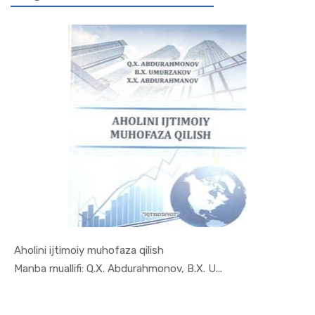
Aholini ijtimoiy muhofaza qilish
In Makroiq...
Manba muallifi: Q.X. Abdurahmonov, B.X. U...